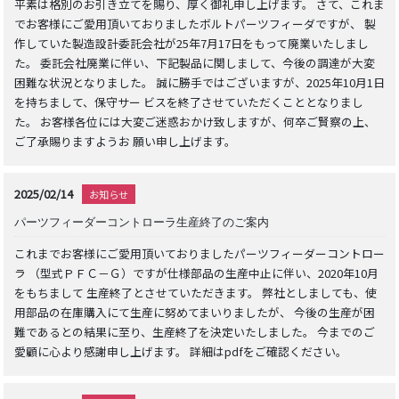
平素は格別のお引き立てを賜り、厚く御礼申し上げます。 さて、これま
でお客様にご愛用頂いておりましたボルトパーツフィーダですが、 製
作していた製造設計委託会社が25年7月17日をもって廃業いたしまし
た。 委託会社廃業に伴い、下記製品に関しまして、今後の調達が大変
困難な状況となりました。 誠に勝手ではございますが、2025年10月1日
を持ちまして、保守サー ビスを終了させていただくこととなりまし
た。 お客様各位には大変ご迷惑おかけ致しますが、何卒ご賢察の上、
ご了承賜りますようお 願い申し上げます。
2025/02/14
お知らせ
パーツフィーダーコントローラ生産終了のご案内
これまでお客様にご愛用頂いておりましたパーツフィーダーコントロー
ラ （型式ＰＦＣ－Ｇ）ですが仕様部品の生産中止に伴い、2020年10月
をもちまして 生産終了とさせていただきます。 弊社としましても、使
用部品の在庫購入にて生産に努めてまいりましたが、 今後の生産が困
難であるとの結果に至り、生産終了を決定いたしました。 今までのご
愛顧に心より感謝申し上げます。 詳細はpdfをご確認ください。