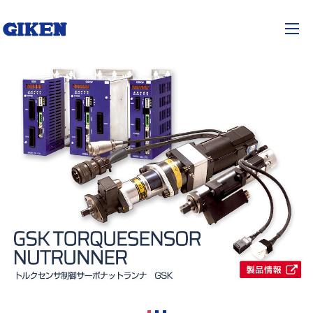
技研工業株式会社
JP
EN
togg
前へ