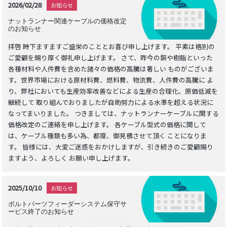
2026/02/28
お知らせ
ナットランナー関連ケーブルの価格改定
のお知らせ
拝啓 時下ますますご盛栄のこととお喜び申し上げます。 平素は格別の
ご愛顧を賜り厚く御礼申し上げます。 さて、昨今の銅や樹脂といった
各種材料や人件費を含めた諸々の価格の高騰は著しい ものがございま
す。世界市場における原材料費、燃料費、物流費、人件費の高騰に よ
り、弊社においても生産効率改善などによる生産の合理化、原価低減を
継続して 取り組んでおりましたが自助努力による水準を超える状況に
なってまいりました。 つきましては、ナットランナーケーブルに関する
価格改定のご連絡を申し上げます。 各ケーブル型式の価格に関して
は、ケーブル種類も多い為、都度、御見積させて頂く ことになりま
す。 皆様には、大変ご迷惑をおかけしますが、引き続きのご愛顧賜り
ますよう、よろしく お願い申し上げます。
2025/10/10
お知らせ
ボルトパーツフィーダーシステム保守サ
ービス終了のお知らせ