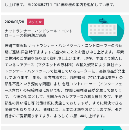
し上げます。 ※2026年7月１日に後継機の案内を追加しています。
2026/02/28
お知らせ
ナットランナー・ハンドツール・コント
ローラーの長納期ご連絡
技研工業㈱製 ナットランナー・ハンドツール・コントローラーの長納
期ご連絡 拝啓 時下ますますご盛栄のこととお喜び申し上げます。 平素
は格別のご愛顧を賜り厚く御礼申し上げます。 現在、中国より輸入し
ているレアアース（マグネットの原材料）の輸入規制により 弊社ナッ
トランナー・ハンドツールで使用しているモーターに、長納期品が発生
して おります。 また、国内市場では、精密機器（特に半導体業界）の
部品不足という深刻な問題により 各種コントローラー（インターフェ
ース含む）の完成納期においても、同様に長納期 品が発生しておりま
す。 今後の対策として、別国からのレアアースの輸入検討 及び、不足
部品の買い増し等 対策は既に実施しておりますが、すぐに解決できる
問題でもありません。 皆様には、大変ご迷惑をおかけしますが、引き
続きのご愛顧賜りますよう、よろしく お願い申し上げます。