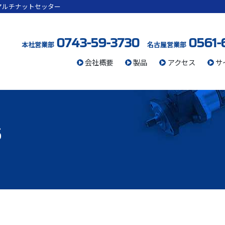
マルチナットセッター
0743-59-3730
0561-
本社営業部
名古屋営業部
会社概要
製品
アクセス
サ
S