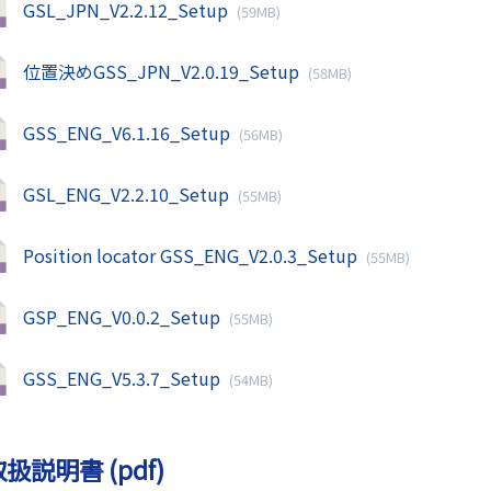
GSL_JPN_V2.2.12_Setup
(59MB)
位置決めGSS_JPN_V2.0.19_Setup
(58MB)
GSS_ENG_V6.1.16_Setup
(56MB)
GSL_ENG_V2.2.10_Setup
(55MB)
Position locator GSS_ENG_V2.0.3_Setup
(55MB)
GSP_ENG_V0.0.2_Setup
(55MB)
GSS_ENG_V5.3.7_Setup
(54MB)
扱説明書 (pdf)